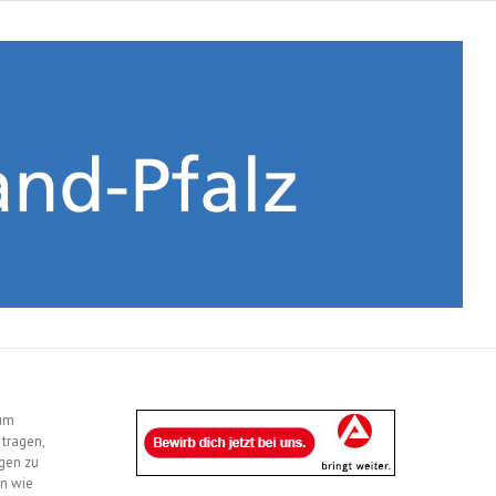
ium
tragen,
agen zu
en wie