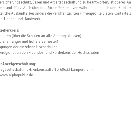
Versicherungsschutz, Essen und Arbeitsbeschaffung zu beantworten, ist oberes A
heinland-Pfalz. Auch über berufliche Perspektiven während und nach dem Studium
tzliche Auskünfte; besonders die veröffentlichten Firmenprofile bieten Kontakte 
rie, Handel und Handwerk.
zieherkreis:
rienten (über die Schulen an alle Abgangsklassen)
udienanfänger und höhere Semester)
igungen der einzelnen Hochschulen
erregional an den Freundes- und Förderkreis der Hochschulen
r Anzeigenschaltung:
sgesellschaft mbH, Finkenstraße 10, 68623 Lampertheim,
www.alphapublic.de