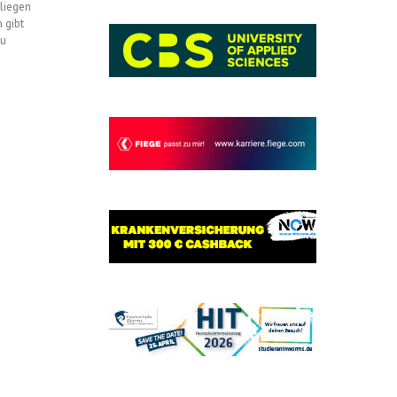
nliegen
 gibt
zu